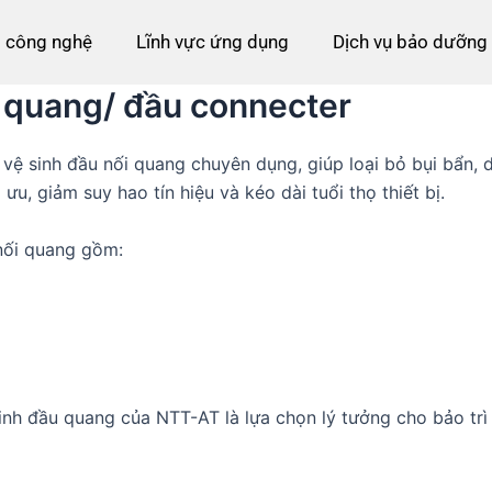
 công nghệ
Lĩnh vực ứng dụng
Dịch vụ bảo dưỡng
ợi quang/ đầu connecter
ệ sinh đầu nối quang chuyên dụng, giúp loại bỏ bụi bẩn, 
u, giảm suy hao tín hiệu và kéo dài tuổi thọ thiết bị.
 nối quang gồm:
ệ sinh đầu quang của NTT-AT là lựa chọn lý tưởng cho bảo trì