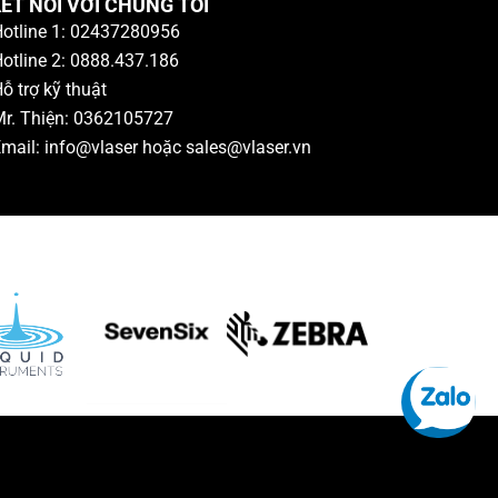
ẾT NỐI VỚI CHÚNG TÔI
otline 1: 02437280956
otline 2: 0888.437.186
ỗ trợ kỹ thuật
r. Thiện: 0362105727
mail: info@vlaser hoặc sales@vlaser.vn