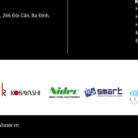
K
H
, 266 Đội Cấn, Ba Đình,
H
H
M
E
Vlaser.vn