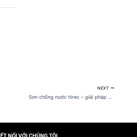
NEXT
Sơn chống nước hirec – giải pháp hoàn hảo cho bảo vệ công trình
ẾT NỐI VỚI CHÚNG TÔI