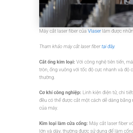
Máy cắt laser fiber của
Vlaser
làm được nhữn
Tham khảo máy cắt laser fiber
tại đây.
Cắt ống kim loại:
Với công nghệ tiên tiến, má
tròn, ống vuông với tốc độ cực nhanh và độ 
thường.
Cơ khí công nghiệp:
Linh kiện điện tử, chi ti
đều có thể được cắt một cách dễ dàng bằng má
của máy.
Kim loại làm cửa cổng:
Máy cắt laser fiber v
lớn và dày, thường được sử dụng để làm cổng