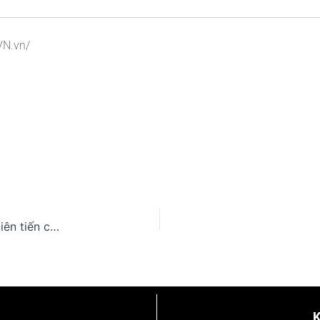
VN.vn/
Máy tẩy rỉ sét bằng laser – Giải pháp công nghệ tiên tiến cho làm sạch bề mặt kim loại
K