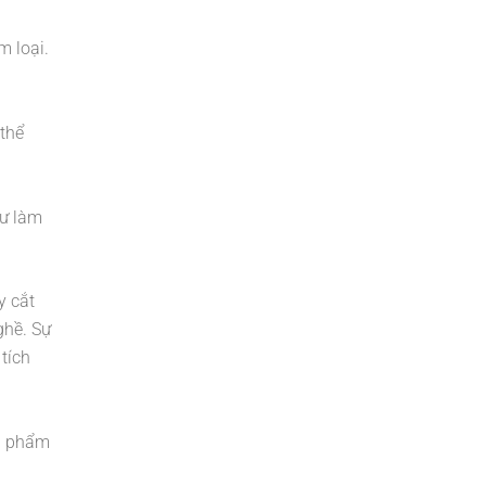
m loại.
 thể
hư làm
y cắt
ghề. Sự
tích
ản phẩm