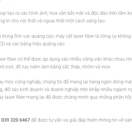
iúp tạo ra các hình ảnh, hoa văn bắt mắt và độc đáo trên tấm ki
ng trí cho nội thất và ngoại thất một cách sáng tạo.
trong lĩnh vực quảng cáo, máy cắt laser fiber là công cụ không
 LED và các bảng hiệu quảng cáo.
ser fiber có thể được áp dụng vào nhiều công việc khác nhau n
d visit, đồ lưu niệm làm bằng sắt, thép, nhôm và inox.
y móc công nghiệp, chúng tôi đã mang lại hàng ngàn dòng má
ng, đối tác kinh doanh và doanh nghiệp trên khắp nhiều ngành n
máy laser fiber mang lại đã được chứng minh qua những phản hồi 
e
039 320 6467
để được tư vấn và giải đáp thêm thông tin về s