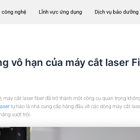
 công nghệ
Lĩnh vực ứng dụng
Dịch vụ bảo dưỡng
g vô hạn của máy cắt laser Fi
, máy cắt laser fiber đã trở thành một công cụ quan trọng khôn
laser
tự hào là nhà cung cấp hàng đầu về các dòng máy cắt laser
ăng vượt trội.