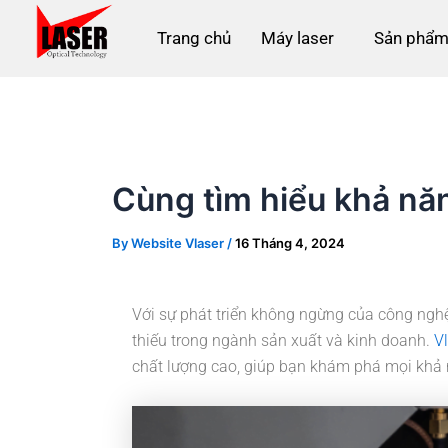
Skip
Post
to
navigation
Trang chủ
Máy laser
Sản phẩm
content
Cùng tìm hiểu khả năn
By
Website Vlaser
/
16 Tháng 4, 2024
Với sự phát triển không ngừng của công nghệ
thiếu trong ngành sản xuất và kinh doanh.
V
chất lượng cao, giúp bạn khám phá mọi khả n