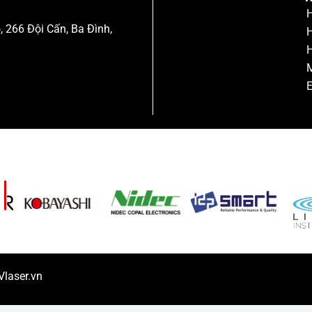
H
, 266 Đội Cấn, Ba Đình,
H
H
M
E
Vlaser.vn