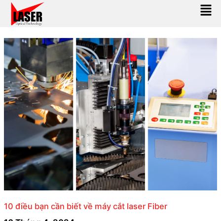
Men
Skip
Post
to
pagination
content
10 điều bạn cần biết về máy cắt laser Fiber