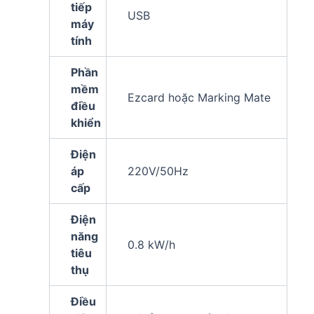
tiếp
USB
máy
tính
Phần
mềm
Ezcard hoặc Marking Mate
điều
khiển
Điện
áp
220V/50Hz
cấp
Điện
năng
0.8 kW/h
tiêu
thụ
Điều