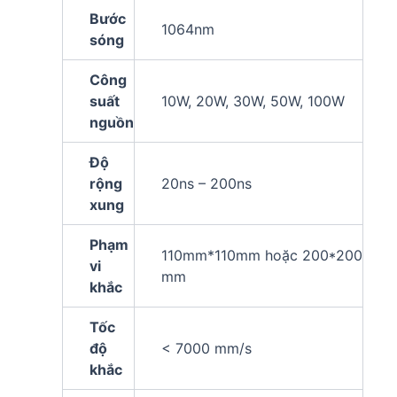
Bước
1064nm
sóng
Công
suất
10W, 20W, 30W, 50W, 100W
nguồn
Độ
rộng
20ns – 200ns
xung
Phạm
110mm*110mm hoặc 200*200
vi
mm
khắc
Tốc
độ
< 7000 mm/s
khắc