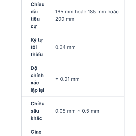
Chiều
dài
165 mm hoặc 185 mm hoặc
tiêu
200 mm
cự
Ký tự
tối
0.34 mm
thiểu
Độ
chính
± 0.01 mm
xác
lặp lại
Chiều
sâu
0.05 mm ~ 0.5 mm
khắc
Giao