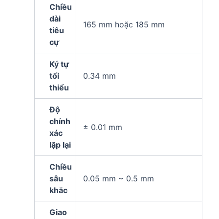
Chiều
dài
165 mm hoặc 185 mm
tiêu
cự
Ký tự
tối
0.34 mm
thiểu
Độ
chính
± 0.01 mm
xác
lặp lại
Chiều
sâu
0.05 mm ~ 0.5 mm
khắc
Giao