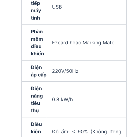
tiếp
USB
máy
tính
Phần
mềm
Ezcard hoặc Marking Mate
điều
khiển
Điện
220V/50Hz
áp cấp
Điện
năng
0.8 kW/h
tiêu
thụ
Điều
kiện
Độ ẩm: < 90% (Không đọng