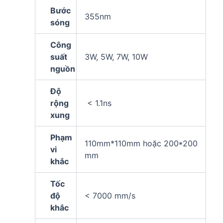
Bước
355nm
sóng
Công
suất
3W, 5W, 7W, 10W
nguồn
Độ
rộng
< 1.1ns
xung
Phạm
110mm*110mm hoặc 200*200
vi
mm
khắc
Tốc
độ
< 7000 mm/s
khắc